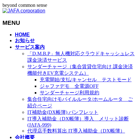
beyond common sense
MENU
メ
HOME
お知らせ
ニ
サービス案内
ュ
「D.M.B.P」無人機対応クラウドキャッシュレス
ー
課金決済サービス
を
サンダーチャージ（集合賃貸住宅向け 課金決済
飛
機能付きEV充電システム）
ば
充電開始/支払/キャンセル テストモード
す
ジャファデモ 全電源OFF
サンダーチャージ利用規約
集合住宅向けモバイルルータ/ホームルータ ご
紹介ページ
IT補助金(DX帳簿) パンフレット
IT導入補助金（DX帳簿）導入 メリット診断
(JAFA-999)
代理店手数料算出 IT導入補助金（DX帳簿）
会社概要