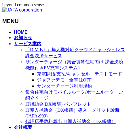
beyond common sense
MENU
メ
HOME
お知らせ
ニ
サービス案内
ュ
「D.M.B.P」無人機対応クラウドキャッシュレス
ー
課金決済サービス
を
サンダーチャージ（集合賃貸住宅向け 課金決済
飛
機能付きEV充電システム）
ば
充電開始/支払/キャンセル テストモード
す
ジャファデモ 全電源OFF
サンダーチャージ利用規約
集合住宅向けモバイルルータ/ホームルータ ご
紹介ページ
IT補助金(DX帳簿) パンフレット
IT導入補助金（DX帳簿）導入 メリット診断
(JAFA-999)
代理店手数料算出 IT導入補助金（DX帳簿）
会社概要