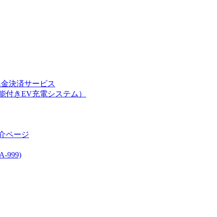
課金決済サービス
能付きEV充電システム）
介ページ
999)