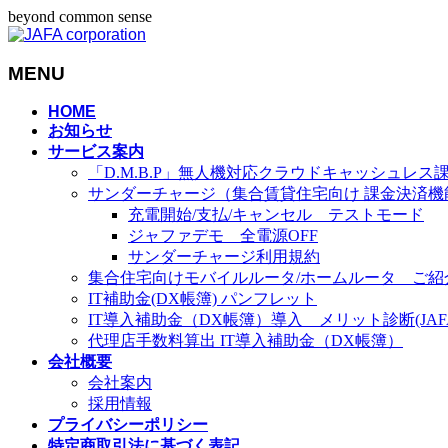
beyond common sense
MENU
メ
HOME
お知らせ
ニ
サービス案内
ュ
「D.M.B.P」無人機対応クラウドキャッシュレス
ー
サンダーチャージ（集合賃貸住宅向け 課金決済機
を
充電開始/支払/キャンセル テストモード
飛
ジャファデモ 全電源OFF
ば
サンダーチャージ利用規約
す
集合住宅向けモバイルルータ/ホームルータ ご紹
IT補助金(DX帳簿) パンフレット
IT導入補助金（DX帳簿）導入 メリット診断(JAFA-
代理店手数料算出 IT導入補助金（DX帳簿）
会社概要
会社案内
採用情報
プライバシーポリシー
特定商取引法に基づく表記