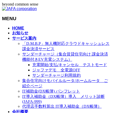
beyond common sense
MENU
メ
HOME
お知らせ
ニ
サービス案内
ュ
「D.M.B.P」無人機対応クラウドキャッシュレス
ー
課金決済サービス
を
サンダーチャージ（集合賃貸住宅向け 課金決済
飛
機能付きEV充電システム）
ば
充電開始/支払/キャンセル テストモード
す
ジャファデモ 全電源OFF
サンダーチャージ利用規約
集合住宅向けモバイルルータ/ホームルータ ご
紹介ページ
IT補助金(DX帳簿) パンフレット
IT導入補助金（DX帳簿）導入 メリット診断
(JAFA-999)
代理店手数料算出 IT導入補助金（DX帳簿）
会社概要