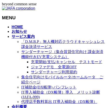
beyond common sense
MENU
メ
HOME
お知らせ
ニ
サービス案内
ュ
「D.M.B.P」無人機対応クラウドキャッシュレス
ー
課金決済サービス
を
サンダーチャージ（集合賃貸住宅向け 課金決済
飛
機能付きEV充電システム）
ば
充電開始/支払/キャンセル テストモード
す
ジャファデモ 全電源OFF
サンダーチャージ利用規約
集合住宅向けモバイルルータ/ホームルータ ご
紹介ページ
IT補助金(DX帳簿) パンフレット
IT導入補助金（DX帳簿）導入 メリット診断
(JAFA-999)
代理店手数料算出 IT導入補助金（DX帳簿）
会社概要