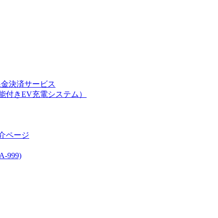
課金決済サービス
能付きEV充電システム）
介ページ
999)