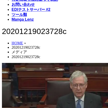
お問い合わせ
EDIテストサーバー #2
ツール類
Manga Lenz
20201219023728c
HOME
»
20201219023728c
メディア
20201219023728c