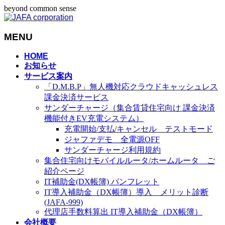
beyond common sense
MENU
メ
HOME
お知らせ
ニ
サービス案内
ュ
「D.M.B.P」無人機対応クラウドキャッシュレス
ー
課金決済サービス
を
サンダーチャージ（集合賃貸住宅向け 課金決済
飛
機能付きEV充電システム）
ば
充電開始/支払/キャンセル テストモード
す
ジャファデモ 全電源OFF
サンダーチャージ利用規約
集合住宅向けモバイルルータ/ホームルータ ご
紹介ページ
IT補助金(DX帳簿) パンフレット
IT導入補助金（DX帳簿）導入 メリット診断
(JAFA-999)
代理店手数料算出 IT導入補助金（DX帳簿）
会社概要