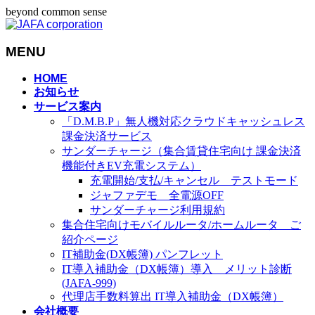
beyond common sense
MENU
メ
HOME
お知らせ
ニ
サービス案内
ュ
「D.M.B.P」無人機対応クラウドキャッシュレス
ー
課金決済サービス
を
サンダーチャージ（集合賃貸住宅向け 課金決済
飛
機能付きEV充電システム）
ば
充電開始/支払/キャンセル テストモード
す
ジャファデモ 全電源OFF
サンダーチャージ利用規約
集合住宅向けモバイルルータ/ホームルータ ご
紹介ページ
IT補助金(DX帳簿) パンフレット
IT導入補助金（DX帳簿）導入 メリット診断
(JAFA-999)
代理店手数料算出 IT導入補助金（DX帳簿）
会社概要