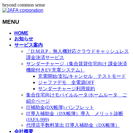
beyond common sense
MENU
メ
HOME
お知らせ
ニ
サービス案内
ュ
「D.M.B.P」無人機対応クラウドキャッシュレス
ー
課金決済サービス
を
サンダーチャージ（集合賃貸住宅向け 課金決済
飛
機能付きEV充電システム）
ば
充電開始/支払/キャンセル テストモード
す
ジャファデモ 全電源OFF
サンダーチャージ利用規約
集合住宅向けモバイルルータ/ホームルータ ご
紹介ページ
IT補助金(DX帳簿) パンフレット
IT導入補助金（DX帳簿）導入 メリット診断
(JAFA-999)
代理店手数料算出 IT導入補助金（DX帳簿）
会社概要