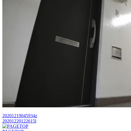
20201219045934z
20201220122615l