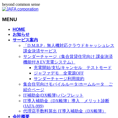
beyond common sense
MENU
メ
HOME
お知らせ
ニ
サービス案内
ュ
「D.M.B.P」無人機対応クラウドキャッシュレス
ー
課金決済サービス
を
サンダーチャージ（集合賃貸住宅向け 課金決済
飛
機能付きEV充電システム）
ば
充電開始/支払/キャンセル テストモード
す
ジャファデモ 全電源OFF
サンダーチャージ利用規約
集合住宅向けモバイルルータ/ホームルータ ご
紹介ページ
IT補助金(DX帳簿) パンフレット
IT導入補助金（DX帳簿）導入 メリット診断
(JAFA-999)
代理店手数料算出 IT導入補助金（DX帳簿）
会社概要