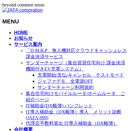
beyond common sense
MENU
メ
HOME
お知らせ
ニ
サービス案内
ュ
「D.M.B.P」無人機対応クラウドキャッシュレス
ー
課金決済サービス
を
サンダーチャージ（集合賃貸住宅向け 課金決済
飛
機能付きEV充電システム）
ば
充電開始/支払/キャンセル テストモード
す
ジャファデモ 全電源OFF
サンダーチャージ利用規約
集合住宅向けモバイルルータ/ホームルータ ご
紹介ページ
IT補助金(DX帳簿) パンフレット
IT導入補助金（DX帳簿）導入 メリット診断
(JAFA-999)
代理店手数料算出 IT導入補助金（DX帳簿）
会社概要