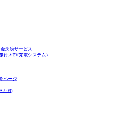
課金決済サービス
能付きEV充電システム）
介ページ
999)