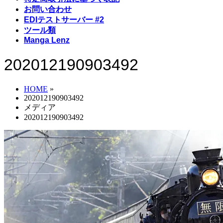
お問い合わせ
EDIテストサーバー #2
ツール類
Manga Lenz
202012190903492
HOME
»
202012190903492
メディア
202012190903492