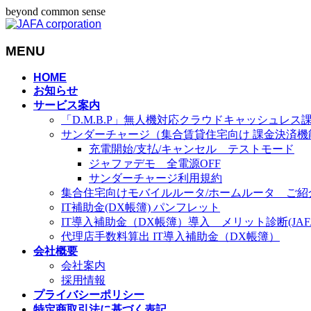
beyond common sense
MENU
メ
HOME
お知らせ
ニ
サービス案内
ュ
「D.M.B.P」無人機対応クラウドキャッシュレス
ー
サンダーチャージ（集合賃貸住宅向け 課金決済機
を
充電開始/支払/キャンセル テストモード
飛
ジャファデモ 全電源OFF
ば
サンダーチャージ利用規約
す
集合住宅向けモバイルルータ/ホームルータ ご紹
IT補助金(DX帳簿) パンフレット
IT導入補助金（DX帳簿）導入 メリット診断(JAFA-
代理店手数料算出 IT導入補助金（DX帳簿）
会社概要
会社案内
採用情報
プライバシーポリシー
特定商取引法に基づく表記