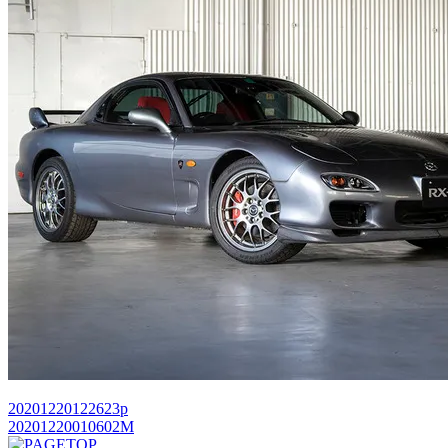
20201220122623p
20201220010602M