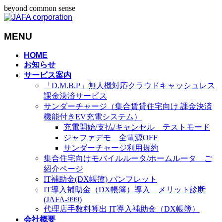
beyond common sense
MENU
メ
HOME
お知らせ
ニ
サービス案内
ュ
「D.M.B.P」無人機対応クラウドキャッシュレス
ー
課金決済サービス
を
サンダーチャージ（集合賃貸住宅向け 課金決済
飛
機能付きEV充電システム）
ば
充電開始/支払/キャンセル テストモード
す
ジャファデモ 全電源OFF
サンダーチャージ利用規約
集合住宅向けモバイルルータ/ホームルータ ご
紹介ページ
IT補助金(DX帳簿) パンフレット
IT導入補助金（DX帳簿）導入 メリット診断
(JAFA-999)
代理店手数料算出 IT導入補助金（DX帳簿）
会社概要