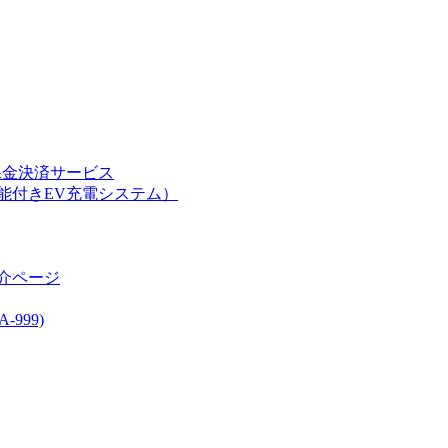
課金決済サービス
能付きEV充電システム）
介ページ
999)