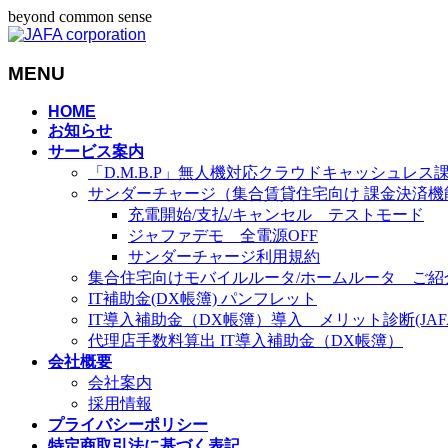
beyond common sense
MENU
メ
HOME
お知らせ
ニ
サービス案内
ュ
「D.M.B.P」無人機対応クラウドキャッシュレス
ー
サンダーチャージ（集合賃貸住宅向け 課金決済機
を
充電開始/支払/キャンセル テストモード
飛
ジャファデモ 全電源OFF
ば
サンダーチャージ利用規約
す
集合住宅向けモバイルルータ/ホームルータ ご紹
IT補助金(DX帳簿) パンフレット
IT導入補助金（DX帳簿）導入 メリット診断(JAFA-
代理店手数料算出 IT導入補助金（DX帳簿）
会社概要
会社案内
採用情報
プライバシーポリシー
特定商取引法に基づく表記