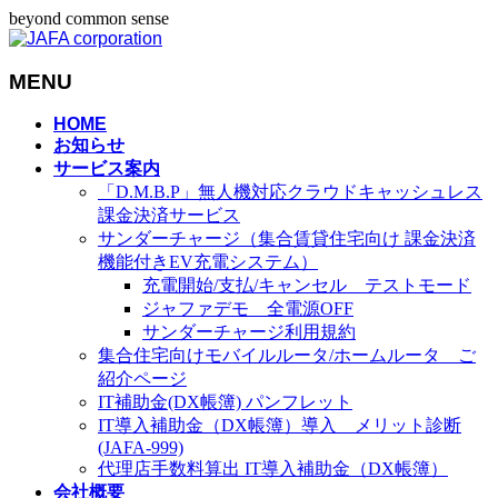
beyond common sense
MENU
メ
HOME
お知らせ
ニ
サービス案内
ュ
「D.M.B.P」無人機対応クラウドキャッシュレス
ー
課金決済サービス
を
サンダーチャージ（集合賃貸住宅向け 課金決済
飛
機能付きEV充電システム）
ば
充電開始/支払/キャンセル テストモード
す
ジャファデモ 全電源OFF
サンダーチャージ利用規約
集合住宅向けモバイルルータ/ホームルータ ご
紹介ページ
IT補助金(DX帳簿) パンフレット
IT導入補助金（DX帳簿）導入 メリット診断
(JAFA-999)
代理店手数料算出 IT導入補助金（DX帳簿）
会社概要