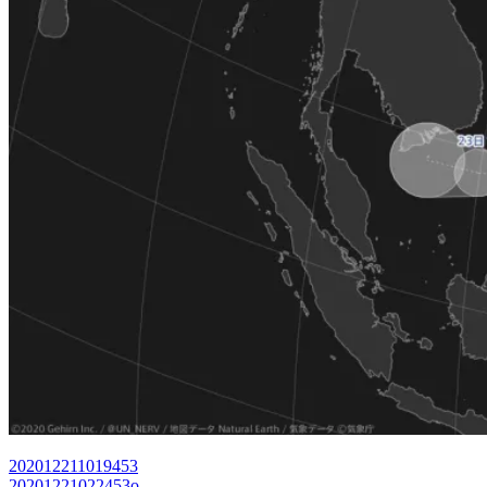
202012211019453
20201221022453o