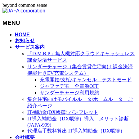
beyond common sense
MENU
メ
HOME
お知らせ
ニ
サービス案内
ュ
「D.M.B.P」無人機対応クラウドキャッシュレス
ー
課金決済サービス
を
サンダーチャージ（集合賃貸住宅向け 課金決済
飛
機能付きEV充電システム）
ば
充電開始/支払/キャンセル テストモード
す
ジャファデモ 全電源OFF
サンダーチャージ利用規約
集合住宅向けモバイルルータ/ホームルータ ご
紹介ページ
IT補助金(DX帳簿) パンフレット
IT導入補助金（DX帳簿）導入 メリット診断
(JAFA-999)
代理店手数料算出 IT導入補助金（DX帳簿）
会社概要