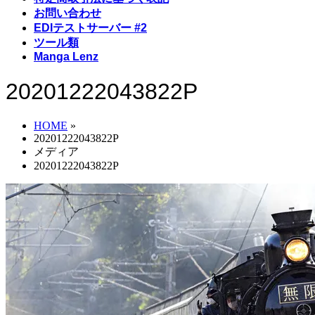
お問い合わせ
EDIテストサーバー #2
ツール類
Manga Lenz
20201222043822P
HOME
»
20201222043822P
メディア
20201222043822P