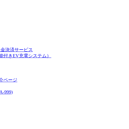
課金決済サービス
能付きEV充電システム）
介ページ
999)