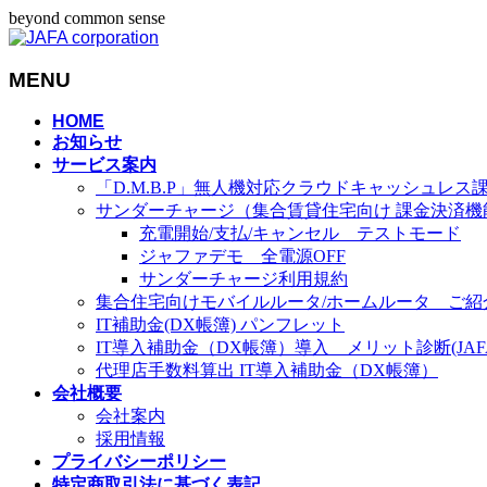
beyond common sense
MENU
メ
HOME
お知らせ
ニ
サービス案内
ュ
「D.M.B.P」無人機対応クラウドキャッシュレス
ー
サンダーチャージ（集合賃貸住宅向け 課金決済機
を
充電開始/支払/キャンセル テストモード
飛
ジャファデモ 全電源OFF
ば
サンダーチャージ利用規約
す
集合住宅向けモバイルルータ/ホームルータ ご紹
IT補助金(DX帳簿) パンフレット
IT導入補助金（DX帳簿）導入 メリット診断(JAFA-
代理店手数料算出 IT導入補助金（DX帳簿）
会社概要
会社案内
採用情報
プライバシーポリシー
特定商取引法に基づく表記