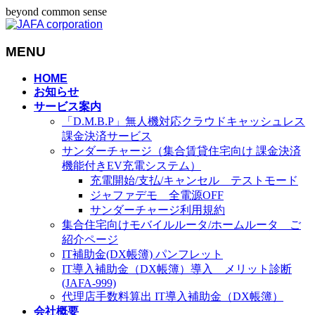
beyond common sense
MENU
メ
HOME
お知らせ
ニ
サービス案内
ュ
「D.M.B.P」無人機対応クラウドキャッシュレス
ー
課金決済サービス
を
サンダーチャージ（集合賃貸住宅向け 課金決済
飛
機能付きEV充電システム）
ば
充電開始/支払/キャンセル テストモード
す
ジャファデモ 全電源OFF
サンダーチャージ利用規約
集合住宅向けモバイルルータ/ホームルータ ご
紹介ページ
IT補助金(DX帳簿) パンフレット
IT導入補助金（DX帳簿）導入 メリット診断
(JAFA-999)
代理店手数料算出 IT導入補助金（DX帳簿）
会社概要