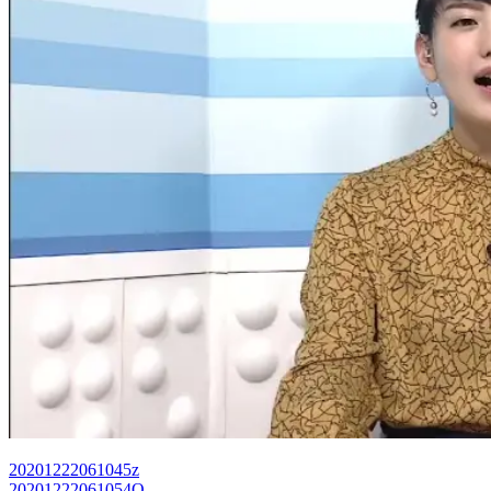
20201222061045z
20201222061054Q