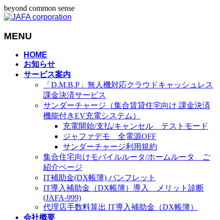
beyond common sense
MENU
メ
HOME
お知らせ
ニ
サービス案内
ュ
「D.M.B.P」無人機対応クラウドキャッシュレス
ー
課金決済サービス
を
サンダーチャージ（集合賃貸住宅向け 課金決済
飛
機能付きEV充電システム）
ば
充電開始/支払/キャンセル テストモード
す
ジャファデモ 全電源OFF
サンダーチャージ利用規約
集合住宅向けモバイルルータ/ホームルータ ご
紹介ページ
IT補助金(DX帳簿) パンフレット
IT導入補助金（DX帳簿）導入 メリット診断
(JAFA-999)
代理店手数料算出 IT導入補助金（DX帳簿）
会社概要