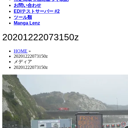
お問い合わせ
EDIテストサーバー #2
ツール類
Manga Lenz
20201222073150z
HOME
»
20201222073150z
メディア
20201222073150z