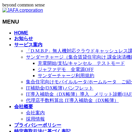
beyond common sense
MENU
メ
HOME
お知らせ
ニ
サービス案内
ュ
「D.M.B.P」無人機対応クラウドキャッシュレス
ー
サンダーチャージ（集合賃貸住宅向け 課金決済機
を
充電開始/支払/キャンセル テストモード
飛
ジャファデモ 全電源OFF
ば
サンダーチャージ利用規約
す
集合住宅向けモバイルルータ/ホームルータ ご紹
IT補助金(DX帳簿) パンフレット
IT導入補助金（DX帳簿）導入 メリット診断(JAFA-
代理店手数料算出 IT導入補助金（DX帳簿）
会社概要
会社案内
採用情報
プライバシーポリシー
特定商取引法に基づく表記