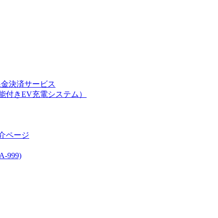
課金決済サービス
能付きEV充電システム）
介ページ
999)