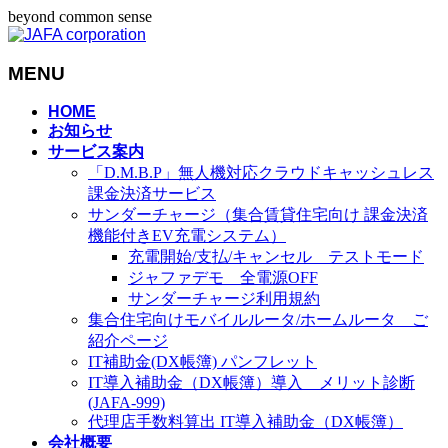
beyond common sense
MENU
メ
HOME
お知らせ
ニ
サービス案内
ュ
「D.M.B.P」無人機対応クラウドキャッシュレス
ー
課金決済サービス
を
サンダーチャージ（集合賃貸住宅向け 課金決済
飛
機能付きEV充電システム）
ば
充電開始/支払/キャンセル テストモード
す
ジャファデモ 全電源OFF
サンダーチャージ利用規約
集合住宅向けモバイルルータ/ホームルータ ご
紹介ページ
IT補助金(DX帳簿) パンフレット
IT導入補助金（DX帳簿）導入 メリット診断
(JAFA-999)
代理店手数料算出 IT導入補助金（DX帳簿）
会社概要