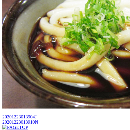
20201223013904J
20201223013910N