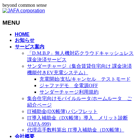
beyond common sense
MENU
メ
HOME
お知らせ
ニ
サービス案内
ュ
「D.M.B.P」無人機対応クラウドキャッシュレス
ー
課金決済サービス
を
サンダーチャージ（集合賃貸住宅向け 課金決済
飛
機能付きEV充電システム）
ば
充電開始/支払/キャンセル テストモード
す
ジャファデモ 全電源OFF
サンダーチャージ利用規約
集合住宅向けモバイルルータ/ホームルータ ご
紹介ページ
IT補助金(DX帳簿) パンフレット
IT導入補助金（DX帳簿）導入 メリット診断
(JAFA-999)
代理店手数料算出 IT導入補助金（DX帳簿）
会社概要