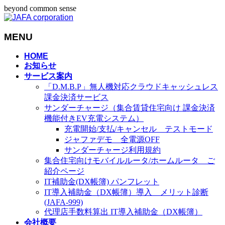
beyond common sense
MENU
メ
HOME
お知らせ
ニ
サービス案内
ュ
「D.M.B.P」無人機対応クラウドキャッシュレス
ー
課金決済サービス
を
サンダーチャージ（集合賃貸住宅向け 課金決済
飛
機能付きEV充電システム）
ば
充電開始/支払/キャンセル テストモード
す
ジャファデモ 全電源OFF
サンダーチャージ利用規約
集合住宅向けモバイルルータ/ホームルータ ご
紹介ページ
IT補助金(DX帳簿) パンフレット
IT導入補助金（DX帳簿）導入 メリット診断
(JAFA-999)
代理店手数料算出 IT導入補助金（DX帳簿）
会社概要