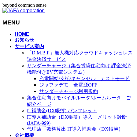
beyond common sense
MENU
メ
HOME
お知らせ
ニ
サービス案内
ュ
「D.M.B.P」無人機対応クラウドキャッシュレス
ー
課金決済サービス
を
サンダーチャージ（集合賃貸住宅向け 課金決済
飛
機能付きEV充電システム）
ば
充電開始/支払/キャンセル テストモード
す
ジャファデモ 全電源OFF
サンダーチャージ利用規約
集合住宅向けモバイルルータ/ホームルータ ご
紹介ページ
IT補助金(DX帳簿) パンフレット
IT導入補助金（DX帳簿）導入 メリット診断
(JAFA-999)
代理店手数料算出 IT導入補助金（DX帳簿）
会社概要