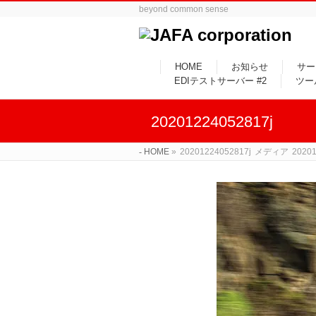
beyond common sense
HOME
お知らせ
サー
EDIテストサーバー #2
ツー
20201224052817j
HOME
»
20201224052817j
メディア
20201