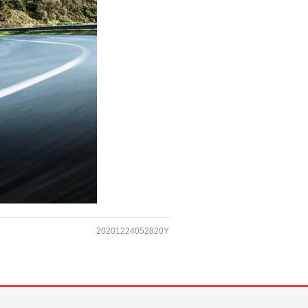
20201224052820Y