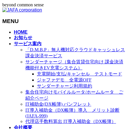
beyond common sense
MENU
メ
HOME
お知らせ
ニ
サービス案内
ュ
「D.M.B.P」無人機対応クラウドキャッシュレス
ー
課金決済サービス
を
サンダーチャージ（集合賃貸住宅向け 課金決済
飛
機能付きEV充電システム）
ば
充電開始/支払/キャンセル テストモード
す
ジャファデモ 全電源OFF
サンダーチャージ利用規約
集合住宅向けモバイルルータ/ホームルータ ご
紹介ページ
IT補助金(DX帳簿) パンフレット
IT導入補助金（DX帳簿）導入 メリット診断
(JAFA-999)
代理店手数料算出 IT導入補助金（DX帳簿）
会社概要