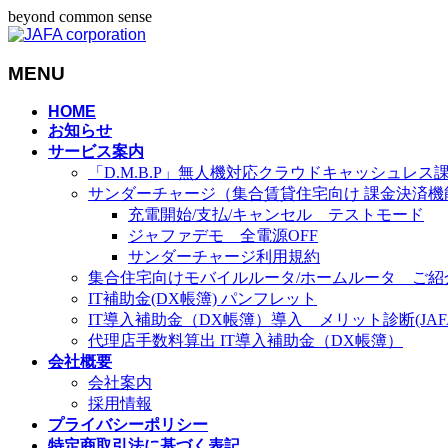
beyond common sense
MENU
メ
HOME
お知らせ
ニ
サービス案内
ュ
「D.M.B.P」無人機対応クラウドキャッシュレス
ー
サンダーチャージ（集合賃貸住宅向け 課金決済機
を
充電開始/支払/キャンセル テストモード
飛
ジャファデモ 全電源OFF
ば
サンダーチャージ利用規約
す
集合住宅向けモバイルルータ/ホームルータ ご紹
IT補助金(DX帳簿) パンフレット
IT導入補助金（DX帳簿）導入 メリット診断(JAFA-
代理店手数料算出 IT導入補助金（DX帳簿）
会社概要
会社案内
採用情報
プライバシーポリシー
特定商取引法に基づく表記