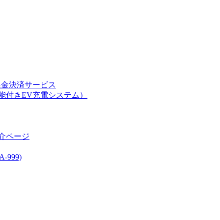
課金決済サービス
能付きEV充電システム）
介ページ
999)