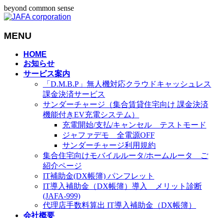
beyond common sense
MENU
メ
HOME
お知らせ
ニ
サービス案内
ュ
「D.M.B.P」無人機対応クラウドキャッシュレス
ー
課金決済サービス
を
サンダーチャージ（集合賃貸住宅向け 課金決済
飛
機能付きEV充電システム）
ば
充電開始/支払/キャンセル テストモード
す
ジャファデモ 全電源OFF
サンダーチャージ利用規約
集合住宅向けモバイルルータ/ホームルータ ご
紹介ページ
IT補助金(DX帳簿) パンフレット
IT導入補助金（DX帳簿）導入 メリット診断
(JAFA-999)
代理店手数料算出 IT導入補助金（DX帳簿）
会社概要