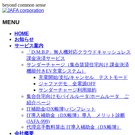
beyond common sense
MENU
メ
HOME
お知らせ
ニ
サービス案内
ュ
「D.M.B.P」無人機対応クラウドキャッシュレス
ー
課金決済サービス
を
サンダーチャージ（集合賃貸住宅向け 課金決済
飛
機能付きEV充電システム）
ば
充電開始/支払/キャンセル テストモード
す
ジャファデモ 全電源OFF
サンダーチャージ利用規約
集合住宅向けモバイルルータ/ホームルータ ご
紹介ページ
IT補助金(DX帳簿) パンフレット
IT導入補助金（DX帳簿）導入 メリット診断
(JAFA-999)
代理店手数料算出 IT導入補助金（DX帳簿）
会社概要