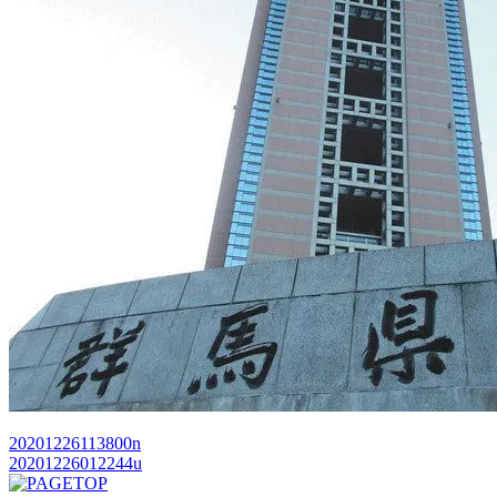
20201226113800n
20201226012244u