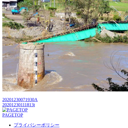
20201230071930A
20201230111813t
PAGETOP
プライバシーポリシー