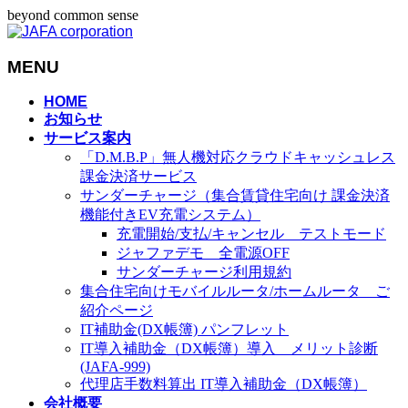
beyond common sense
MENU
メ
HOME
お知らせ
ニ
サービス案内
ュ
「D.M.B.P」無人機対応クラウドキャッシュレス
ー
課金決済サービス
を
サンダーチャージ（集合賃貸住宅向け 課金決済
飛
機能付きEV充電システム）
ば
充電開始/支払/キャンセル テストモード
す
ジャファデモ 全電源OFF
サンダーチャージ利用規約
集合住宅向けモバイルルータ/ホームルータ ご
紹介ページ
IT補助金(DX帳簿) パンフレット
IT導入補助金（DX帳簿）導入 メリット診断
(JAFA-999)
代理店手数料算出 IT導入補助金（DX帳簿）
会社概要