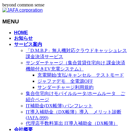
beyond common sense
MENU
メ
HOME
お知らせ
ニ
サービス案内
ュ
「D.M.B.P」無人機対応クラウドキャッシュレス
ー
課金決済サービス
を
サンダーチャージ（集合賃貸住宅向け 課金決済
飛
機能付きEV充電システム）
ば
充電開始/支払/キャンセル テストモード
す
ジャファデモ 全電源OFF
サンダーチャージ利用規約
集合住宅向けモバイルルータ/ホームルータ ご
紹介ページ
IT補助金(DX帳簿) パンフレット
IT導入補助金（DX帳簿）導入 メリット診断
(JAFA-999)
代理店手数料算出 IT導入補助金（DX帳簿）
会社概要