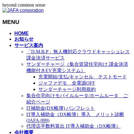
beyond common sense
MENU
メ
HOME
お知らせ
ニ
サービス案内
ュ
「D.M.B.P」無人機対応クラウドキャッシュレス
ー
課金決済サービス
を
サンダーチャージ（集合賃貸住宅向け 課金決済
飛
機能付きEV充電システム）
ば
充電開始/支払/キャンセル テストモード
す
ジャファデモ 全電源OFF
サンダーチャージ利用規約
集合住宅向けモバイルルータ/ホームルータ ご
紹介ページ
IT補助金(DX帳簿) パンフレット
IT導入補助金（DX帳簿）導入 メリット診断
(JAFA-999)
代理店手数料算出 IT導入補助金（DX帳簿）
会社概要