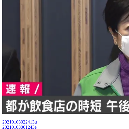
20210103022413u
20210103061243e