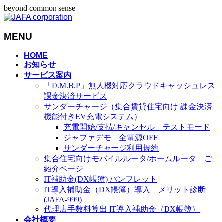
beyond common sense
MENU
メ
HOME
お知らせ
ニ
サービス案内
ュ
「D.M.B.P」無人機対応クラウドキャッシュレス
ー
課金決済サービス
を
サンダーチャージ（集合賃貸住宅向け 課金決済
飛
機能付きEV充電システム）
ば
充電開始/支払/キャンセル テストモード
す
ジャファデモ 全電源OFF
サンダーチャージ利用規約
集合住宅向けモバイルルータ/ホームルータ ご
紹介ページ
IT補助金(DX帳簿) パンフレット
IT導入補助金（DX帳簿）導入 メリット診断
(JAFA-999)
代理店手数料算出 IT導入補助金（DX帳簿）
会社概要