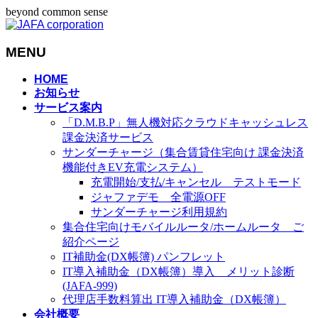
beyond common sense
MENU
メ
HOME
お知らせ
ニ
サービス案内
ュ
「D.M.B.P」無人機対応クラウドキャッシュレス
ー
課金決済サービス
を
サンダーチャージ（集合賃貸住宅向け 課金決済
飛
機能付きEV充電システム）
ば
充電開始/支払/キャンセル テストモード
す
ジャファデモ 全電源OFF
サンダーチャージ利用規約
集合住宅向けモバイルルータ/ホームルータ ご
紹介ページ
IT補助金(DX帳簿) パンフレット
IT導入補助金（DX帳簿）導入 メリット診断
(JAFA-999)
代理店手数料算出 IT導入補助金（DX帳簿）
会社概要