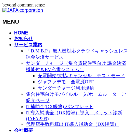
beyond common sense
MENU
メ
HOME
お知らせ
ニ
サービス案内
ュ
「D.M.B.P」無人機対応クラウドキャッシュレス
ー
課金決済サービス
を
サンダーチャージ（集合賃貸住宅向け 課金決済
飛
機能付きEV充電システム）
ば
充電開始/支払/キャンセル テストモード
す
ジャファデモ 全電源OFF
サンダーチャージ利用規約
集合住宅向けモバイルルータ/ホームルータ ご
紹介ページ
IT補助金(DX帳簿) パンフレット
IT導入補助金（DX帳簿）導入 メリット診断
(JAFA-999)
代理店手数料算出 IT導入補助金（DX帳簿）
会社概要