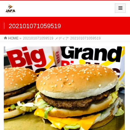
202101071059519
HOME
»
202101071059519
メディア
202101071059519