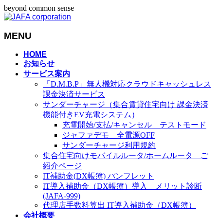
beyond common sense
MENU
メ
HOME
お知らせ
ニ
サービス案内
ュ
「D.M.B.P」無人機対応クラウドキャッシュレス
ー
課金決済サービス
を
サンダーチャージ（集合賃貸住宅向け 課金決済
飛
機能付きEV充電システム）
ば
充電開始/支払/キャンセル テストモード
す
ジャファデモ 全電源OFF
サンダーチャージ利用規約
集合住宅向けモバイルルータ/ホームルータ ご
紹介ページ
IT補助金(DX帳簿) パンフレット
IT導入補助金（DX帳簿）導入 メリット診断
(JAFA-999)
代理店手数料算出 IT導入補助金（DX帳簿）
会社概要