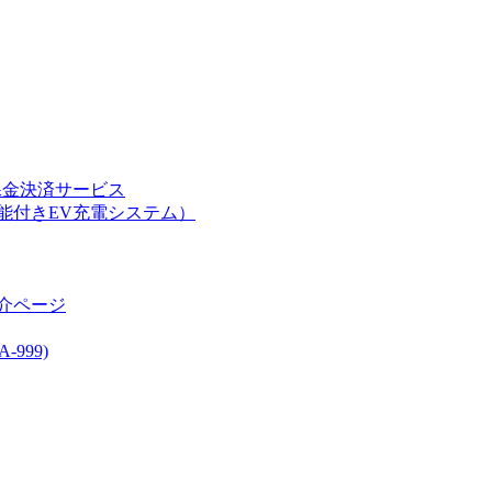
課金決済サービス
能付きEV充電システム）
介ページ
999)