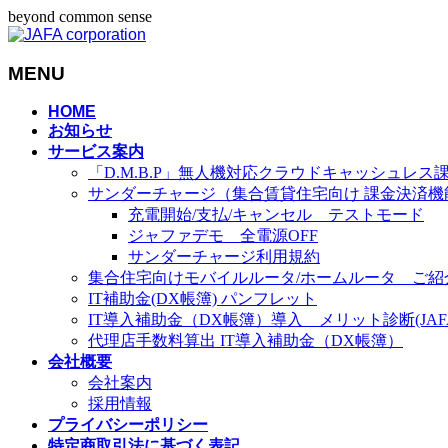
beyond common sense
MENU
メ
HOME
お知らせ
ニ
サービス案内
ュ
「D.M.B.P」無人機対応クラウドキャッシュレス
ー
サンダーチャージ（集合賃貸住宅向け 課金決済機
を
充電開始/支払/キャンセル テストモード
飛
ジャファデモ 全電源OFF
ば
サンダーチャージ利用規約
す
集合住宅向けモバイルルータ/ホームルータ ご紹
IT補助金(DX帳簿) パンフレット
IT導入補助金（DX帳簿）導入 メリット診断(JAFA-
代理店手数料算出 IT導入補助金（DX帳簿）
会社概要
会社案内
採用情報
プライバシーポリシー
特定商取引法に基づく表記