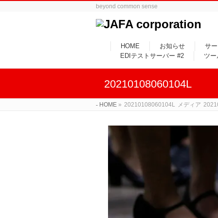
beyond common sense
HOME
お知らせ
サー
EDIテストサーバー #2
ツー
20210108060104L
HOME
»
20210108060104L
メディア
2021