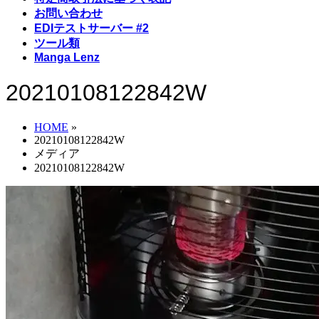
お問い合わせ
EDIテストサーバー #2
ツール類
Manga Lenz
20210108122842W
HOME
»
20210108122842W
メディア
20210108122842W