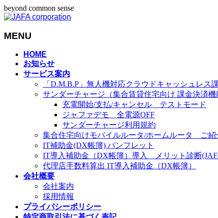
beyond common sense
MENU
メ
HOME
お知らせ
ニ
サービス案内
ュ
「D.M.B.P」無人機対応クラウドキャッシュレス
ー
サンダーチャージ（集合賃貸住宅向け 課金決済機
を
充電開始/支払/キャンセル テストモード
飛
ジャファデモ 全電源OFF
ば
サンダーチャージ利用規約
す
集合住宅向けモバイルルータ/ホームルータ ご紹
IT補助金(DX帳簿) パンフレット
IT導入補助金（DX帳簿）導入 メリット診断(JAFA-
代理店手数料算出 IT導入補助金（DX帳簿）
会社概要
会社案内
採用情報
プライバシーポリシー
特定商取引法に基づく表記