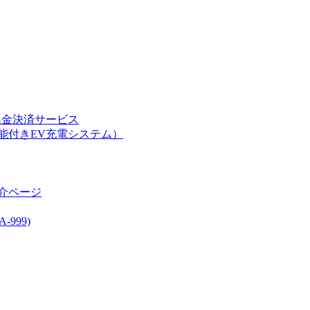
課金決済サービス
能付きEV充電システム）
介ページ
999)