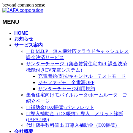
beyond common sense
MENU
メ
HOME
お知らせ
ニ
サービス案内
ュ
「D.M.B.P」無人機対応クラウドキャッシュレス
ー
課金決済サービス
を
サンダーチャージ（集合賃貸住宅向け 課金決済
飛
機能付きEV充電システム）
ば
充電開始/支払/キャンセル テストモード
す
ジャファデモ 全電源OFF
サンダーチャージ利用規約
集合住宅向けモバイルルータ/ホームルータ ご
紹介ページ
IT補助金(DX帳簿) パンフレット
IT導入補助金（DX帳簿）導入 メリット診断
(JAFA-999)
代理店手数料算出 IT導入補助金（DX帳簿）
会社概要