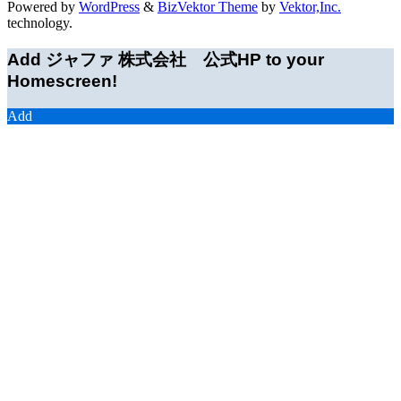
Powered by
WordPress
&
BizVektor Theme
by
Vektor,Inc.
technology.
Add ジャファ 株式会社 公式HP to your
Homescreen!
Add