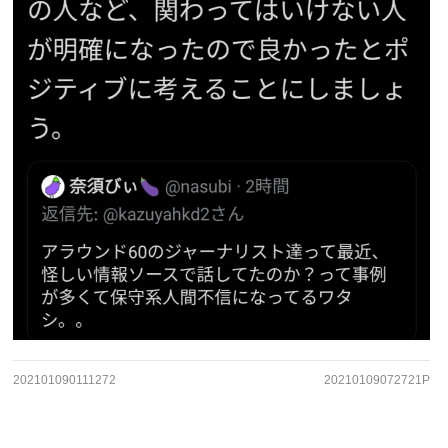
202101090111272
20210109072721P