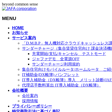
beyond common sense
MENU
メ
HOME
お知らせ
ニ
サービス案内
ュ
「D.M.B.P」無人機対応クラウドキャッシュレス
ー
サンダーチャージ（集合賃貸住宅向け 課金決済機
を
充電開始/支払/キャンセル テストモード
飛
ジャファデモ 全電源OFF
ば
サンダーチャージ利用規約
す
集合住宅向けモバイルルータ/ホームルータ ご紹
IT補助金(DX帳簿) パンフレット
IT導入補助金（DX帳簿）導入 メリット診断(JAFA-
代理店手数料算出 IT導入補助金（DX帳簿）
会社概要
会社案内
採用情報
プライバシーポリシー
特定商取引法に基づく表記