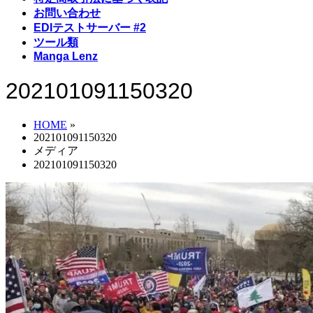
お問い合わせ
EDIテストサーバー #2
ツール類
Manga Lenz
202101091150320
HOME
»
202101091150320
メディア
202101091150320