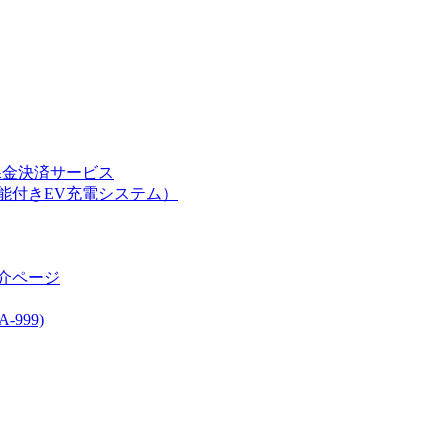
課金決済サービス
能付きEV充電システム）
介ページ
999)