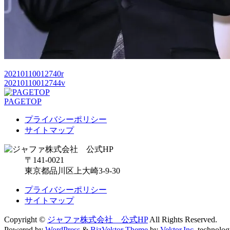
20210110012740r
20210110012744v
PAGETOP
プライバシーポリシー
サイトマップ
〒141-0021
東京都品川区上大崎3-9-30
プライバシーポリシー
サイトマップ
Copyright ©
ジャファ株式会社 公式HP
All Rights Reserved.
Powered by
WordPress
&
BizVektor Theme
by
Vektor,Inc.
technolog