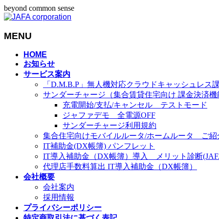
beyond common sense
MENU
メ
HOME
お知らせ
ニ
サービス案内
ュ
「D.M.B.P」無人機対応クラウドキャッシュレス
ー
サンダーチャージ（集合賃貸住宅向け 課金決済機
を
充電開始/支払/キャンセル テストモード
飛
ジャファデモ 全電源OFF
ば
サンダーチャージ利用規約
す
集合住宅向けモバイルルータ/ホームルータ ご紹
IT補助金(DX帳簿) パンフレット
IT導入補助金（DX帳簿）導入 メリット診断(JAFA-
代理店手数料算出 IT導入補助金（DX帳簿）
会社概要
会社案内
採用情報
プライバシーポリシー
特定商取引法に基づく表記