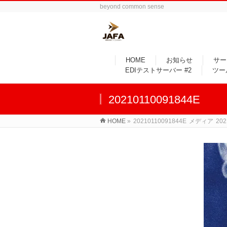
beyond common sense
HOME
お知らせ
サー
EDIテストサーバー #2
ツー
20210110091844E
HOME
»
20210110091844E
メディア
202