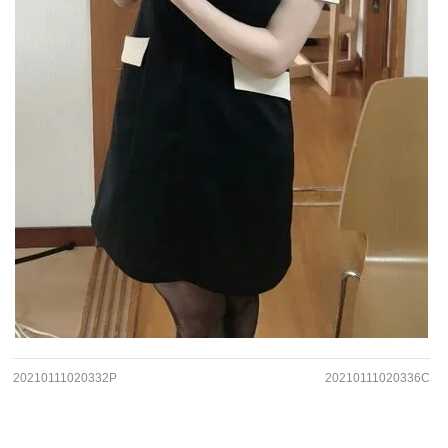
20210111020332P
20210111020336C