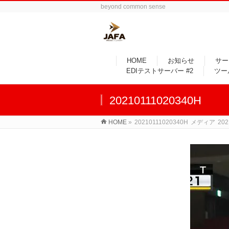
beyond common sense
HOME
お知らせ
サー
EDIテストサーバー #2
ツー
20210111020340H
HOME
»
20210111020340H
メディア
202