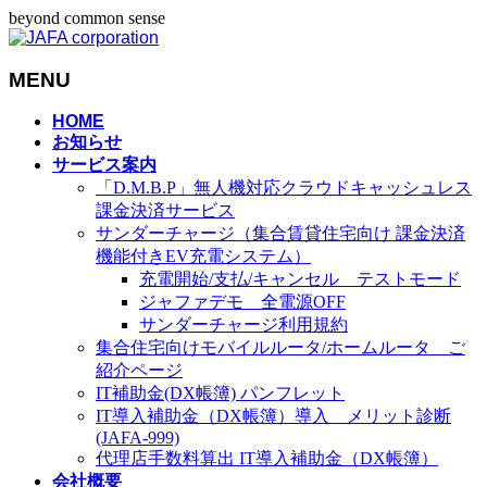
beyond common sense
MENU
メ
HOME
お知らせ
ニ
サービス案内
ュ
「D.M.B.P」無人機対応クラウドキャッシュレス
ー
課金決済サービス
を
サンダーチャージ（集合賃貸住宅向け 課金決済
飛
機能付きEV充電システム）
ば
充電開始/支払/キャンセル テストモード
す
ジャファデモ 全電源OFF
サンダーチャージ利用規約
集合住宅向けモバイルルータ/ホームルータ ご
紹介ページ
IT補助金(DX帳簿) パンフレット
IT導入補助金（DX帳簿）導入 メリット診断
(JAFA-999)
代理店手数料算出 IT導入補助金（DX帳簿）
会社概要