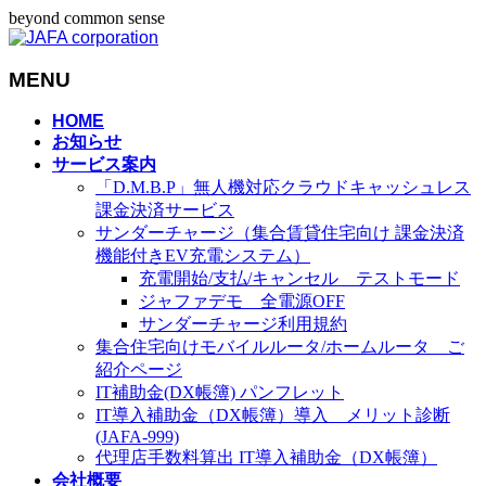
beyond common sense
MENU
メ
HOME
お知らせ
ニ
サービス案内
ュ
「D.M.B.P」無人機対応クラウドキャッシュレス
ー
課金決済サービス
を
サンダーチャージ（集合賃貸住宅向け 課金決済
飛
機能付きEV充電システム）
ば
充電開始/支払/キャンセル テストモード
す
ジャファデモ 全電源OFF
サンダーチャージ利用規約
集合住宅向けモバイルルータ/ホームルータ ご
紹介ページ
IT補助金(DX帳簿) パンフレット
IT導入補助金（DX帳簿）導入 メリット診断
(JAFA-999)
代理店手数料算出 IT導入補助金（DX帳簿）
会社概要