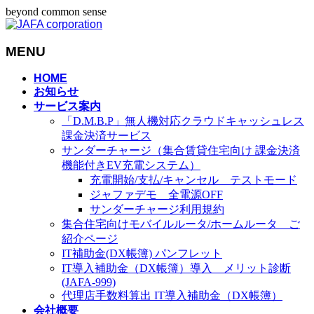
beyond common sense
MENU
メ
HOME
お知らせ
ニ
サービス案内
ュ
「D.M.B.P」無人機対応クラウドキャッシュレス
ー
課金決済サービス
を
サンダーチャージ（集合賃貸住宅向け 課金決済
飛
機能付きEV充電システム）
ば
充電開始/支払/キャンセル テストモード
す
ジャファデモ 全電源OFF
サンダーチャージ利用規約
集合住宅向けモバイルルータ/ホームルータ ご
紹介ページ
IT補助金(DX帳簿) パンフレット
IT導入補助金（DX帳簿）導入 メリット診断
(JAFA-999)
代理店手数料算出 IT導入補助金（DX帳簿）
会社概要